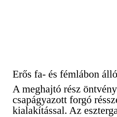
Erős fa- és fémlábon áll
A meghajtó rész öntvény 
csapágyazott forgó réssz
kialakítással. Az eszter