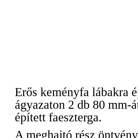
Erős keményfa lábakra épí
ágyazaton 2 db 80 mm-át
épített faeszterga.
A meghajtó rész öntvény 