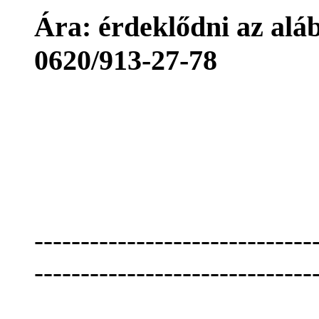
Ára: érdeklődni az aláb
0620/913-27-78
------------------------------
------------------------------