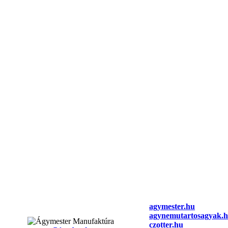
agymester.hu
agynemutartosagyak.
czotter.hu