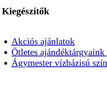
Kiegészítők
Akciós ajánlatok
Ötletes ajándéktárgyain
Ágymester vízbázisú szí