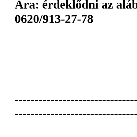
Ára: érdeklődni az aláb
0620/913-27-78
------------------------------
------------------------------