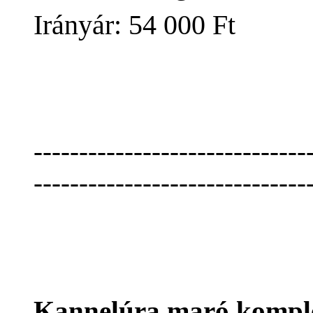
Irányár: 54 000 Ft 
------------------------------
------------------------------
Kannelúra maró kompl