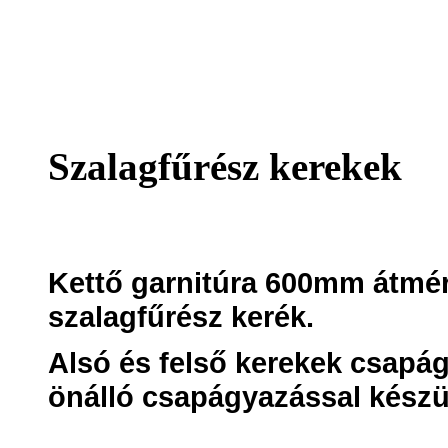
Szalagfűrész kerekek
Kettő garnitúra 600mm átmé
szalagfűrész kerék.
Alsó és felső kerekek csapág
önálló csapágyazással készül