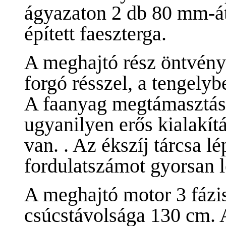
ágyazaton 2 db 80 mm-át
épített faeszterga.
A meghajtó rész öntvény 
forgó résszel, a tengelyb
A faanyag megtámasztás
ugyanilyen erős kialakít
van. . Az ékszíj tárcsa lé
fordulatszámot gyorsan le
A meghajtó motor 3 fázi
csúcstávolsága 130 cm. 