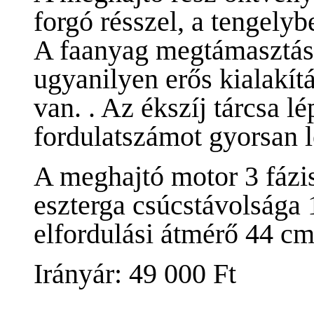
forgó résszel, a tengelyb
A faanyag megtámasztás
ugyanilyen erős kialakít
van. . Az ékszíj tárcsa lé
fordulatszámot gyorsan le
A meghajtó motor 3 fázi
eszterga csúcstávolsága
elfordulási átmérő 44 cm
Irányár: 49 000 Ft 