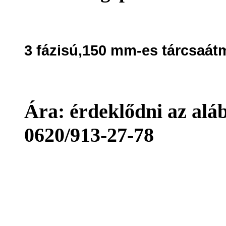
3 fázisú,150 mm-es tárcsaátm
Ára: érdeklődni az aláb
0620/913-27-78