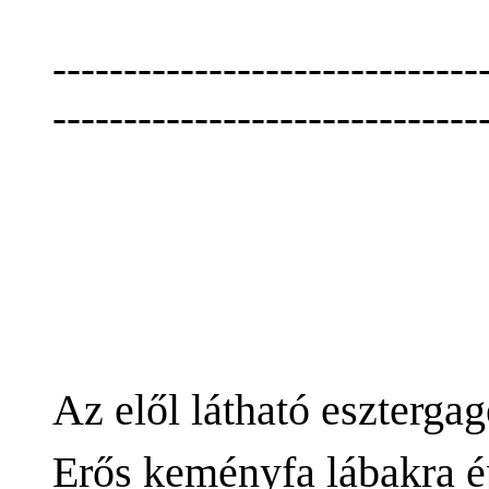
------------------------------
------------------------------
Az elől látható esztergag
Erős keményfa lábakra épí