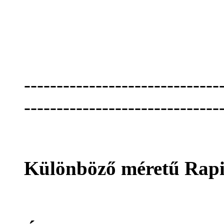
------------------------------
------------------------------
Különböző méretű Rapid