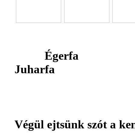
Éger
Juharfa N
Végül ejtsünk szót a k