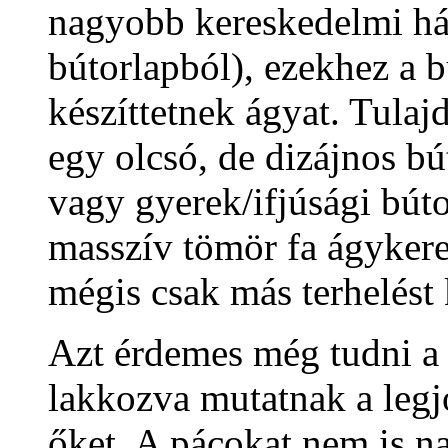
nagyobb kereskedelmi há
bútorlapból), ezekhez a 
készíttetnek ágyat. Tul
egy olcsó, de dizájnos bú
vagy gyerek/ifjúsági búto
masszív tömör fa ágykeret
mégis csak más terhelést 
Azt érdemes még tudni a 
lakkozva mutatnak a leg
őket. A pácokat nem is n