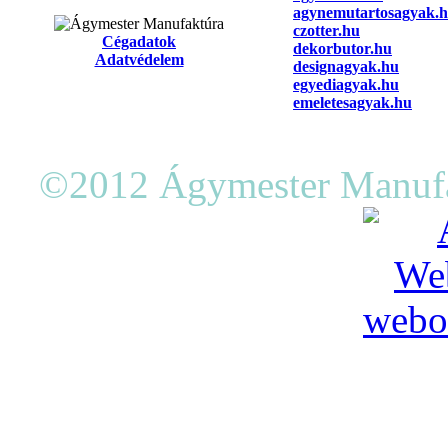
agynemutartosagyak.
czotter.hu
Cégadatok
dekorbutor.hu
Adatvédelem
designagyak.hu
egyediagyak.hu
emeletesagyak.hu
©2012 Ágymester Manufak