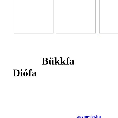
Bük
Diófa Töl
agymester.hu