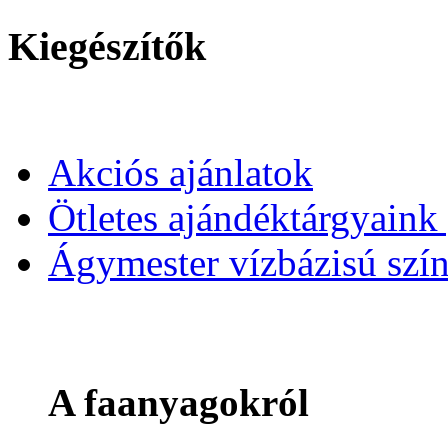
Kiegészítők
Akciós ajánlatok
Ötletes ajándéktárgyain
Ágymester vízbázisú szí
A faanyagokról