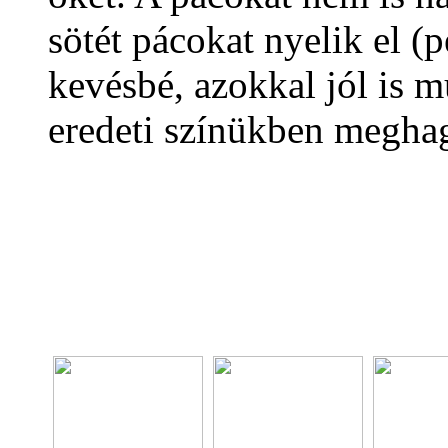
sötét pácokat nyelik el (
kevésbé, azokkal jól is 
eredeti színükben megha