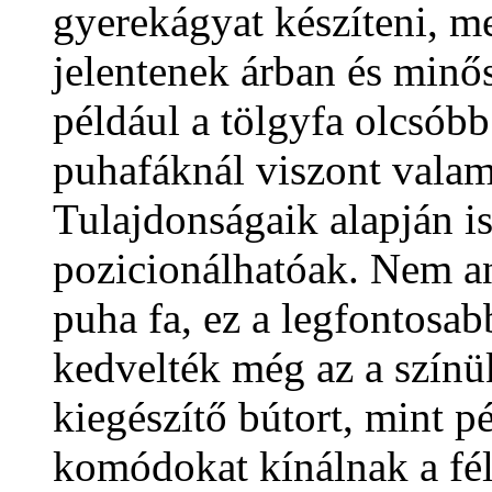
gyerekágyat készíteni, 
jelentenek árban és minő
például a tölgyfa olcsóbb 
puhafáknál viszont vala
Tulajdonságaik alapján is 
pozicionálhatóak. Nem a
puha fa, ez a legfontosa
kedvelték még az a színü
kiegészítő bútort, mint p
komódokat kínálnak a fé