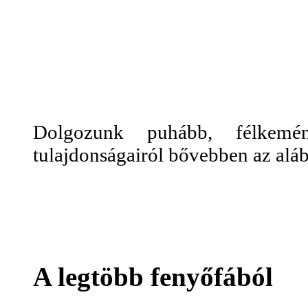
Dolgozunk puhább, félkemé
tulajdonságairól bővebben az alá
A legtöbb fenyőfából