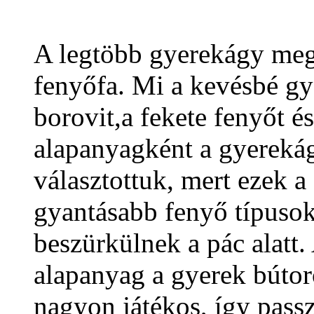
A legtöbb gyerekágy meg
fenyőfa. Mi a kevésbé gy
borovit,a fekete fenyőt é
alapanyagként a gyereká
választottuk, mert ezek a
gyantásabb fenyő típusok
beszürkülnek a pác alatt. 
alapanyag a gyerek bútor
nagyon játékos, így pass