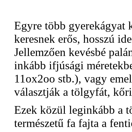
Egyre több gyerekágyat 
keresnek erős, hosszú ide
Jellemzően kevésbé palán
inkább ifjúsági méretek
11ox2oo stb.), vagy eme
választják a tölgyfát, kőri
Ezek közül leginkább a tö
természetű fa fajta a fent